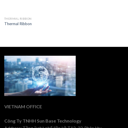
THERMAL RIBBON
Thermal Ribbon
VIETNAM OFFICE
Công Ty TNHH Sun Base Technology
Address: Tầng 2 nhà phố liền kề T12-33, Phân khu